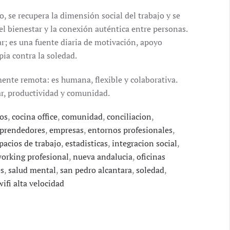
 se recupera la dimensión social del trabajo y se
l bienestar y la conexión auténtica entre personas.
ar; es una fuente diaria de motivación, apoyo
ia contra la soledad.
mente remota: es humana, flexible y colaborativa.
ar, productividad y comunidad.
os
,
cocina office
,
comunidad
,
conciliacion
,
prendedores
,
empresas
,
entornos profesionales
,
pacios de trabajo
,
estadisticas
,
integracion social
,
orking profesional
,
nueva andalucia
,
oficinas
es
,
salud mental
,
san pedro alcantara
,
soledad
,
wifi alta velocidad