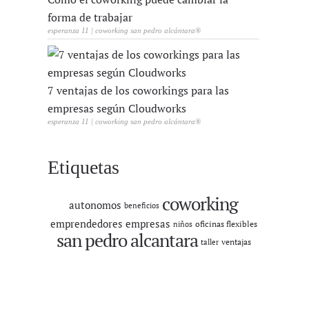
forma de trabajar
esperanza 11 | coworking san pedro alcántara®
7 ventajas de los coworkings para las
empresas según Cloudworks
esperanza 11 | coworking san pedro alcántara®
Etiquetas
coworking
autonomos
beneficios
emprendedores
empresas
oficinas flexibles
niños
san pedro alcantara
ventajas
taller