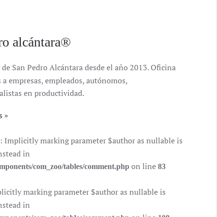
ro alcántara®
 de San Pedro Alcántara desde el año 2013. Oficina
ales a empresas, empleados, autónomos,
alistas en productividad.
s
mplicitly marking parameter $author as nullable is
nstead in
on line
components/com_zoo/tables/comment.php
83
citly marking parameter $author as nullable is
nstead in