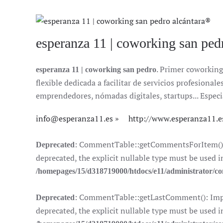
esperanza 11 | coworking san ped
. Primer coworking
esperanza 11 | coworking san pedro
flexible dedicada a facilitar de servicios profesion
emprendedores, nómadas digitales, startups... Especi
info@esperanza11.es
http://www.esperanza11.e
: CommentTable::getCommentsForItem(): I
Deprecated
deprecated, the explicit nullable type must be used i
/homepages/15/d318719000/htdocs/e11/administrator/
: CommentTable::getLastComment(): Impli
Deprecated
deprecated, the explicit nullable type must be used i