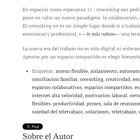
En espacios como esperanza 11 | coworking san pedro,
pone en valor un nuevo paradigma: la colaboración, e
El coworking no es un simple lugar donde ir a trabaj
emocional y profesional, y
una terap
—lo más valioso—
La nueva era del trabajo no es solo digital ni entera
Apostar por un espacio compartido es elegir bienest
Etiquetas:
acceso flexible
,
aislamiento
,
autonom
conciliacion familiar
,
coworking
,
creatividad
,
em
espacios colaborativos
,
espacios compartidos
,
es
internet alta velocidad
,
motivacion laboral
,
netw
flexibles
,
productividad
,
pymes
,
sala de reunion
soledad del teletrabajo
,
soluciones
,
teletrabajo
,
Sobre el Autor