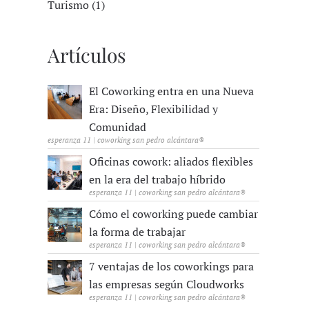
Turismo (1)
Artículos
El Coworking entra en una Nueva
Era: Diseño, Flexibilidad y
Comunidad
esperanza 11 | coworking san pedro alcántara®
Oficinas cowork: aliados flexibles
en la era del trabajo híbrido
esperanza 11 | coworking san pedro alcántara®
Cómo el coworking puede cambiar
la forma de trabajar
esperanza 11 | coworking san pedro alcántara®
7 ventajas de los coworkings para
las empresas según Cloudworks
esperanza 11 | coworking san pedro alcántara®