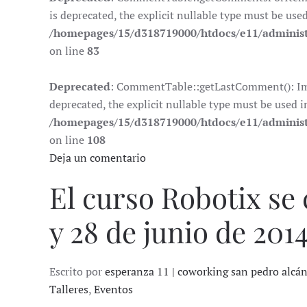
is deprecated, the explicit nullable type must be use
/homepages/15/d318719000/htdocs/e11/adminis
on line
83
Deprecated
: CommentTable::getLastComment(): Impl
deprecated, the explicit nullable type must be used i
/homepages/15/d318719000/htdocs/e11/adminis
on line
108
Deja un comentario
El curso Robotix se 
y 28 de junio de 201
Escrito por
esperanza 11 | coworking san pedro alcá
Talleres
,
Eventos