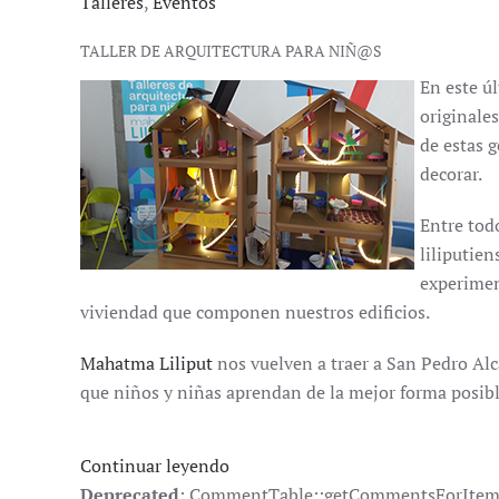
Talleres
,
Eventos
TALLER DE ARQUITECTURA PARA NIÑ@S
En este ú
originale
de estas 
decorar.
Entre tod
liliputie
experimen
viviendad que componen nuestros edificios.
Mahatma Liliput
nos vuelven a traer a San Pedro Alc
que niños y niñas aprendan de la mejor forma posibl
Continuar leyendo
Deprecated
: CommentTable::getCommentsForItem():