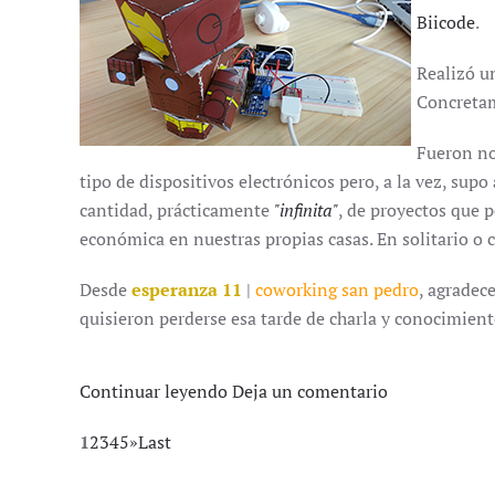
Biicode
.
Realizó u
Concretam
Fueron no
tipo de dispositivos electrónicos pero, a la vez, supo
cantidad, prácticamente
"infinita"
, de proyectos que 
económica en nuestras propias casas. En solitario o 
Desde
esperanza 11
|
coworking san pedro
, agradec
quisieron perderse esa tarde de charla y conocimient
Continuar leyendo
Deja un comentario
1
2
3
4
5
»
Last