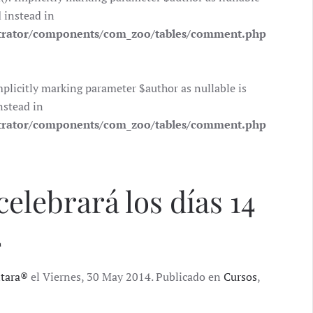
d instead in
trator/components/com_zoo/tables/comment.php
icitly marking parameter $author as nullable is
nstead in
trator/components/com_zoo/tables/comment.php
celebrará los días 14
4
ntara®
el Viernes, 30 May 2014. Publicado en
Cursos
,