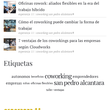
Oficinas cowork: aliados flexibles en la era del
trabajo híbrido
esperanza 11 | coworking san pedro alcántara®
Cómo el coworking puede cambiar la forma de
trabajar
esperanza 11 | coworking san pedro alcántara®
7 ventajas de los coworkings para las empresas
según Cloudworks
esperanza 11 | coworking san pedro alcántara®
Etiquetas
coworking
autonomos
emprendedores
beneficios
san pedro alcantara
empresas
oficinas flexibles
niños
ventajas
taller