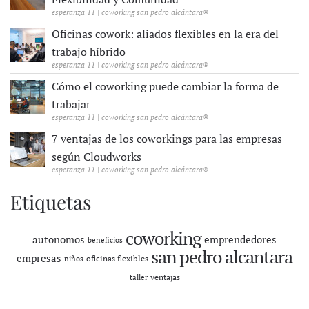
esperanza 11 | coworking san pedro alcántara®
Oficinas cowork: aliados flexibles en la era del
trabajo híbrido
esperanza 11 | coworking san pedro alcántara®
Cómo el coworking puede cambiar la forma de
trabajar
esperanza 11 | coworking san pedro alcántara®
7 ventajas de los coworkings para las empresas
según Cloudworks
esperanza 11 | coworking san pedro alcántara®
Etiquetas
coworking
autonomos
emprendedores
beneficios
san pedro alcantara
empresas
oficinas flexibles
niños
ventajas
taller