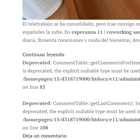
El teletrabajo se ha consolidado, pero trae consigo u
españoles la sufre. En
esperanza 11 | coworking sa
diaria, fomenta conexiones y cuida del bienestar, de
Continuar leyendo
Deprecated
: CommentTable::getCommentsForItem():
is deprecated, the explicit nullable type must be use
/homepages/15/d318719000/htdocs/e11/adminis
on line
83
Deprecated
: CommentTable::getLastComment(): Impl
deprecated, the explicit nullable type must be used i
/homepages/15/d318719000/htdocs/e11/adminis
on line
108
Deja un comentario