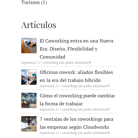
Turismo (1)
Artículos
El Coworking entra en una Nueva
Era: Diseño, Flexibilidad y
Comunidad
esperanza 11 | coworking san pedro alcántara®
Oficinas cowork: aliados flexibles
en la era del trabajo híbrido
esperanza 11 | coworking san pedro alcántara®
Cómo el coworking puede cambiar
la forma de trabajar
esperanza 11 | coworking san pedro alcántara®
7 ventajas de los coworkings para
las empresas según Cloudworks
esperanza 11 | coworking san pedro alcántara®