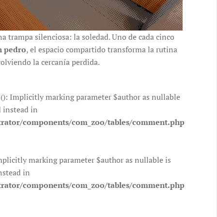
na trampa silenciosa: la soledad. Uno de cada cinco
n pedro
, el espacio compartido transforma la rutina
volviendo la cercanía perdida.
 Implicitly marking parameter $author as nullable
d instead in
trator/components/com_zoo/tables/comment.php
icitly marking parameter $author as nullable is
nstead in
trator/components/com_zoo/tables/comment.php