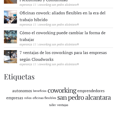
esperanza 11 | coworking san pedro alcántara®
Oficinas cowork: aliados flexibles en la era del
trabajo híbrido
esperanza 11 | coworking san pedro alcántara®
Cómo el coworking puede cambiar la forma de
trabajar
esperanza 11 | coworking san pedro alcántara®
7 ventajas de los coworkings para las empresas
según Cloudworks
esperanza 11 | coworking san pedro alcántara®
Etiquetas
coworking
autonomos
emprendedores
beneficios
san pedro alcantara
empresas
oficinas flexibles
niños
ventajas
taller