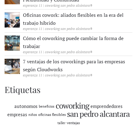
esperanza 11 | coworking san pedro alcántara®
Oficinas cowork: aliados flexibles en la era del
trabajo híbrido
esperanza 11 | coworking san pedro alcántara®
Cómo el coworking puede cambiar la forma de
trabajar
esperanza 11 | coworking san pedro alcántara®
7 ventajas de los coworkings para las empresas
según Cloudworks
esperanza 11 | coworking san pedro alcántara®
Etiquetas
coworking
autonomos
emprendedores
beneficios
san pedro alcantara
empresas
oficinas flexibles
niños
ventajas
taller