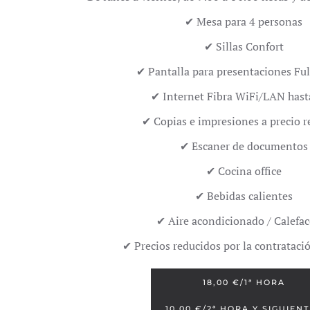
✔ Mesa para 4 personas
✔ Sillas Confort
✔ Pantalla para presentaciones Fu
✔
Internet Fibra WiFi/LAN has
✔ Copias e impresiones a precio r
✔ Escaner de documentos
✔ Cocina office
✔ Bebidas calientes
✔ Aire acondicionado / Calefa
✔ Precios reducidos por la contrataci
18,00 €/1ª HORA
10,00 €/2ª HORA Y SIGUIEN