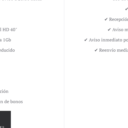
✔
✔ Recepción
ll HD 40"
✔ Aviso m
ta 1Gb
✔ Aviso inmediato po
educido
✔ Reenvío media
cción
ón de bonos
TES