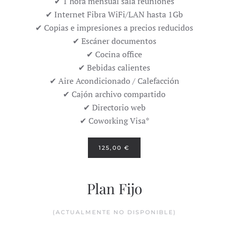
✔ 1 hora mensual sala reuniones
✔ Internet Fibra WiFi/LAN hasta 1Gb
✔ Copias e impresiones a precios reducidos
✔ Escáner documentos
✔ Cocina office
✔ Bebidas calientes
✔ Aire Acondicionado / Calefacción
✔ Cajón archivo compartido
✔ Directorio web
✔ Coworking Visa*
125,00 €
Plan Fijo
(ACTUALMENTE NO DISPONIBLE)