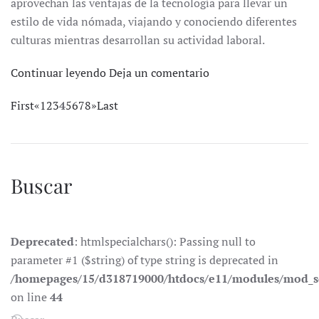
aprovechan las ventajas de la tecnología para llevar un
estilo de vida nómada, viajando y conociendo diferentes
culturas mientras desarrollan su actividad laboral.
Continuar leyendo
Deja un comentario
First
«
1
2
3
4
5
6
7
8
»
Last
Buscar
Deprecated
: htmlspecialchars(): Passing null to
parameter #1 ($string) of type string is deprecated in
/homepages/15/d318719000/htdocs/e11/modules/mod_s
on line
44