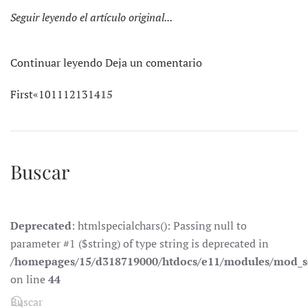
Seguir leyendo el artículo original...
Continuar leyendo
Deja un comentario
First
«
10
11
12
13
14
15
Buscar
Deprecated
: htmlspecialchars(): Passing null to
parameter #1 ($string) of type string is deprecated in
/homepages/15/d318719000/htdocs/e11/modules/mod_s
on line
44