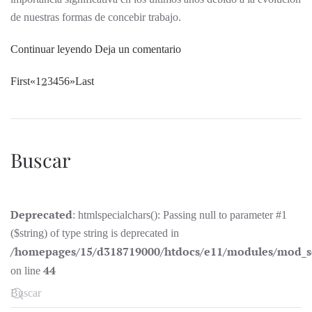
de nuestras formas de concebir trabajo.
Continuar leyendo
Deja un comentario
2
First
«
1
3
4
5
6
»
Last
Buscar
Deprecated
: htmlspecialchars(): Passing null to parameter #1
($string) of type string is deprecated in
/homepages/15/d318719000/htdocs/e11/modules/mod_s
44
on line