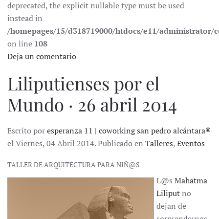
deprecated, the explicit nullable type must be used
instead in
/homepages/15/d318719000/htdocs/e11/administrator
on line
108
Deja un comentario
Liliputienses por el
Mundo · 26 abril 2014
Escrito por
esperanza 11 | coworking san pedro alcántara®
el Viernes, 04 Abril 2014. Publicado en
Talleres
,
Eventos
TALLER DE ARQUITECTURA PARA NIÑ@S
L@s
Mahatma
Liliput
no
dejan de
sorprendernos