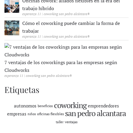
Oficinas cowork: aliados flexibles en la era del
trabajo híbrido
esperanza 11 | coworking san pedro alcántara®
Cómo el coworking puede cambiar la forma de
trabajar
esperanza 11 | coworking san pedro alcántara®
7 ventajas de los coworkings para las empresas según
Cloudworks
esperanza 11 | coworking san pedro alcántara®
Etiquetas
coworking
autonomos
emprendedores
beneficios
san pedro alcantara
empresas
oficinas flexibles
niños
ventajas
taller