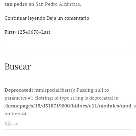
san pedro
en San Pedro Alcántara.
Continuar leyendo
Deja un comentario
First
«
1
2
3
4
5
6
7
8
»
Last
Buscar
Deprecated
: htmlspecialchars(): Passing null to
parameter #1 ($string) of type string is deprecated in
/homepages/15/d318719000/htdocs/e11/modules/mod_s
on line
44