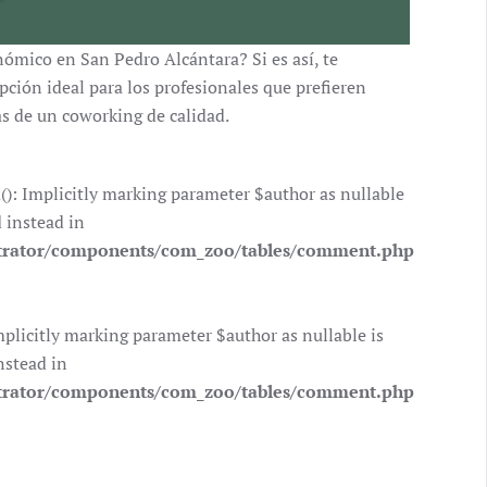
nómico en San Pedro Alcántara? Si es así, te
opción ideal para los profesionales que prefieren
jas de un coworking de calidad.
 Implicitly marking parameter $author as nullable
d instead in
trator/components/com_zoo/tables/comment.php
icitly marking parameter $author as nullable is
nstead in
trator/components/com_zoo/tables/comment.php