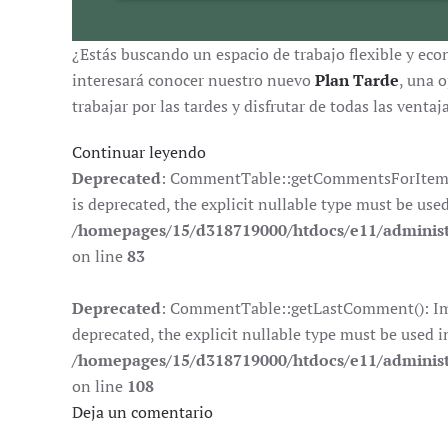
¿Estás buscando un espacio de trabajo flexible y eco
interesará conocer nuestro nuevo
Plan Tarde
, una 
trabajar por las tardes y disfrutar de todas las venta
Continuar leyendo
Deprecated
: CommentTable::getCommentsForItem():
is deprecated, the explicit nullable type must be use
/homepages/15/d318719000/htdocs/e11/adminis
on line
83
Deprecated
: CommentTable::getLastComment(): Impl
deprecated, the explicit nullable type must be used i
/homepages/15/d318719000/htdocs/e11/adminis
on line
108
Deja un comentario