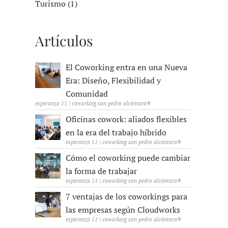
Turismo (1)
Artículos
El Coworking entra en una Nueva
Era: Diseño, Flexibilidad y
Comunidad
esperanza 11 | coworking san pedro alcántara®
Oficinas cowork: aliados flexibles
en la era del trabajo híbrido
esperanza 11 | coworking san pedro alcántara®
Cómo el coworking puede cambiar
la forma de trabajar
esperanza 11 | coworking san pedro alcántara®
7 ventajas de los coworkings para
las empresas según Cloudworks
esperanza 11 | coworking san pedro alcántara®