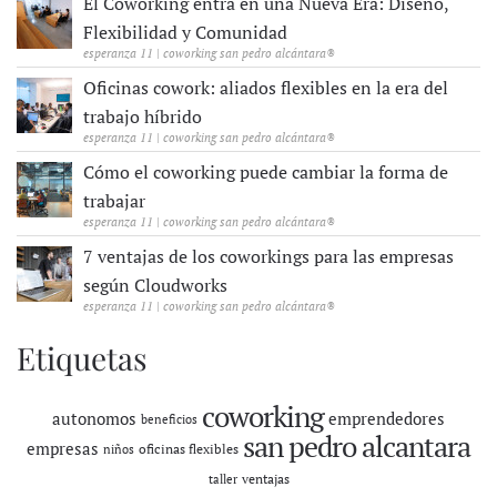
El Coworking entra en una Nueva Era: Diseño,
Flexibilidad y Comunidad
esperanza 11 | coworking san pedro alcántara®
Oficinas cowork: aliados flexibles en la era del
trabajo híbrido
esperanza 11 | coworking san pedro alcántara®
Cómo el coworking puede cambiar la forma de
trabajar
esperanza 11 | coworking san pedro alcántara®
7 ventajas de los coworkings para las empresas
según Cloudworks
esperanza 11 | coworking san pedro alcántara®
Etiquetas
coworking
autonomos
emprendedores
beneficios
san pedro alcantara
empresas
oficinas flexibles
niños
ventajas
taller