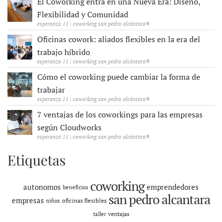
El Coworking entra en una Nueva Era: Diseño,
Flexibilidad y Comunidad
esperanza 11 | coworking san pedro alcántara®
Oficinas cowork: aliados flexibles en la era del
trabajo híbrido
esperanza 11 | coworking san pedro alcántara®
Cómo el coworking puede cambiar la forma de
trabajar
esperanza 11 | coworking san pedro alcántara®
7 ventajas de los coworkings para las empresas
según Cloudworks
esperanza 11 | coworking san pedro alcántara®
Etiquetas
coworking
autonomos
emprendedores
beneficios
san pedro alcantara
empresas
oficinas flexibles
niños
ventajas
taller