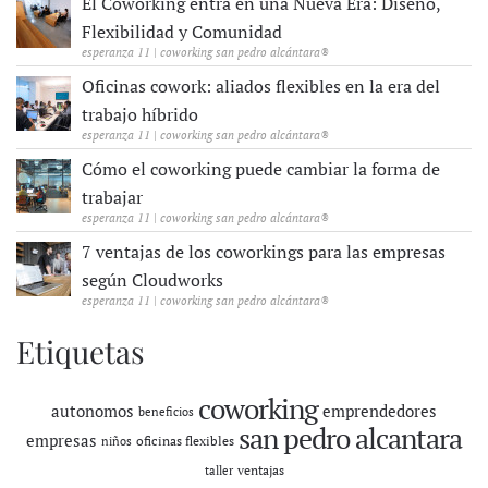
El Coworking entra en una Nueva Era: Diseño,
Flexibilidad y Comunidad
esperanza 11 | coworking san pedro alcántara®
Oficinas cowork: aliados flexibles en la era del
trabajo híbrido
esperanza 11 | coworking san pedro alcántara®
Cómo el coworking puede cambiar la forma de
trabajar
esperanza 11 | coworking san pedro alcántara®
7 ventajas de los coworkings para las empresas
según Cloudworks
esperanza 11 | coworking san pedro alcántara®
Etiquetas
coworking
autonomos
emprendedores
beneficios
san pedro alcantara
empresas
oficinas flexibles
niños
ventajas
taller