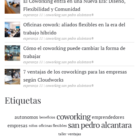
El Coworking entra en una Nueva Era: Diseño,
Flexibilidad y Comunidad
esperanza 11 | coworking san pedro alcántara®
Oficinas cowork: aliados flexibles en la era del
trabajo híbrido
esperanza 11 | coworking san pedro alcántara®
Cómo el coworking puede cambiar la forma de
trabajar
esperanza 11 | coworking san pedro alcántara®
7 ventajas de los coworkings para las empresas
según Cloudworks
esperanza 11 | coworking san pedro alcántara®
Etiquetas
coworking
autonomos
emprendedores
beneficios
san pedro alcantara
empresas
oficinas flexibles
niños
ventajas
taller