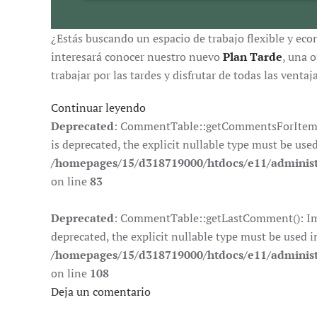
¿Estás buscando un espacio de trabajo flexible y eco
interesará conocer nuestro nuevo
Plan Tarde
, una 
trabajar por las tardes y disfrutar de todas las venta
Continuar leyendo
Deprecated
: CommentTable::getCommentsForItem():
is deprecated, the explicit nullable type must be use
/homepages/15/d318719000/htdocs/e11/adminis
on line
83
Deprecated
: CommentTable::getLastComment(): Impl
deprecated, the explicit nullable type must be used i
/homepages/15/d318719000/htdocs/e11/adminis
on line
108
Deja un comentario