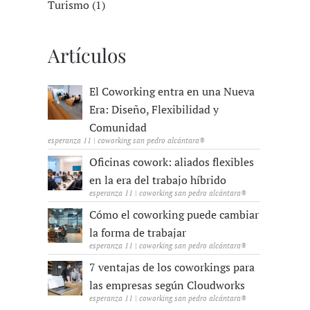
Turismo (1)
Artículos
El Coworking entra en una Nueva
Era: Diseño, Flexibilidad y
Comunidad
esperanza 11 | coworking san pedro alcántara®
Oficinas cowork: aliados flexibles
en la era del trabajo híbrido
esperanza 11 | coworking san pedro alcántara®
Cómo el coworking puede cambiar
la forma de trabajar
esperanza 11 | coworking san pedro alcántara®
7 ventajas de los coworkings para
las empresas según Cloudworks
esperanza 11 | coworking san pedro alcántara®