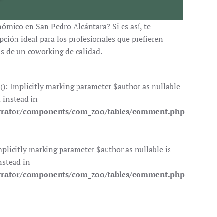
nómico en San Pedro Alcántara? Si es así, te
opción ideal para los profesionales que prefieren
jas de un coworking de calidad.
 Implicitly marking parameter $author as nullable
d instead in
trator/components/com_zoo/tables/comment.php
icitly marking parameter $author as nullable is
nstead in
trator/components/com_zoo/tables/comment.php