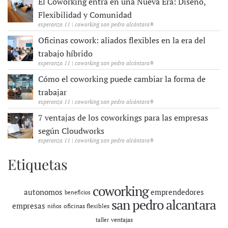
El Coworking entra en una Nueva Era: Diseño,
Flexibilidad y Comunidad
esperanza 11 | coworking san pedro alcántara®
Oficinas cowork: aliados flexibles en la era del
trabajo híbrido
esperanza 11 | coworking san pedro alcántara®
Cómo el coworking puede cambiar la forma de
trabajar
esperanza 11 | coworking san pedro alcántara®
7 ventajas de los coworkings para las empresas
según Cloudworks
esperanza 11 | coworking san pedro alcántara®
Etiquetas
coworking
autonomos
emprendedores
beneficios
san pedro alcantara
empresas
oficinas flexibles
niños
ventajas
taller